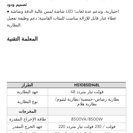
تصميم ودود
● شاشة لمس عالية الدقة وشاشة LED اختيارية، وتدعم عدة لغات؛
غطاء غبار قابل للإزالة مناسب للبيئات القاسية؛ دعم وظيفة تفعيل
البطارية.
المعلمة التقنية
HS1085EH48L
الطراز
48 فولت تيار متردد
جهد البطارية
بطارية رصاص-حمضية/بطارية ليثيوم/
نوع البطارية
بطارية هلام
المخرجات
8500VA/8500W
طاقة الإخراج المقدرة
220 فولت / 230 فولت تيار متردد
جهد الخرج المقدر