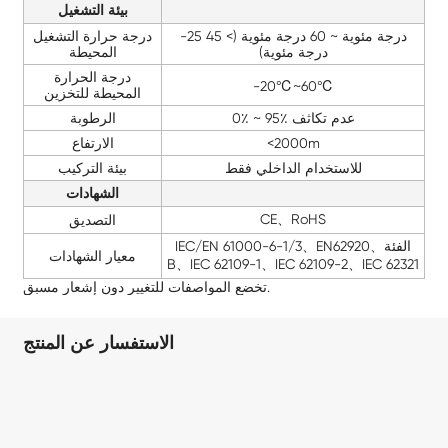
بيئة التشغيل
-25 درجة مئوية ~ 60 درجة مئوية (> 45
درجة حرارة التشغيل
درجة مئوية)
المحيطة
درجة الحرارة
-20℃~60℃
المحيطة للتخزين
0٪ ~ 95٪ عدم تكاثف
الرطوبة
<2000m
الارتفاع
للاستخدام الداخلي فقط
بيئة التركيب
الشهادات
CE、RoHS
التصديق
IEC/EN 61000-6-1/3、EN62920、الفئة
معيار الشهادات
B、IEC 62109-1、IEC 62109-2、IEC 62321
تخضع المواصفات للتغيير دون إشعار مسبق.
الاستفسار عن المنتج