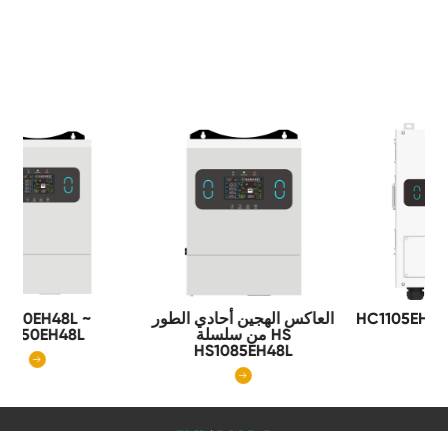
HC1105EH48L~HC1160EH4
العاكس الهجين أحادي الطور
من سلسلة HS

HS1085EH48L
