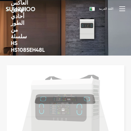
العاكس
الهجين
اللغة العربية
أحادي
الطور
من
سلسلة
HS
HS1085EH48L