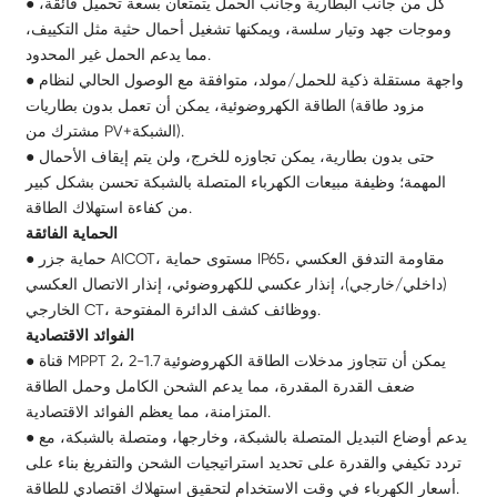
● كل من جانب البطارية وجانب الحمل يتمتعان بسعة تحميل فائقة،
وموجات جهد وتيار سلسة، ويمكنها تشغيل أحمال حثية مثل التكييف،
مما يدعم الحمل غير المحدود.
● واجهة مستقلة ذكية للحمل/مولد، متوافقة مع الوصول الحالي لنظام
الطاقة الكهروضوئية، يمكن أن تعمل بدون بطاريات (مزود طاقة
مشترك من PV+الشبكة).
● حتى بدون بطارية، يمكن تجاوزه للخرج، ولن يتم إيقاف الأحمال
المهمة؛ وظيفة مبيعات الكهرباء المتصلة بالشبكة تحسن بشكل كبير
من كفاءة استهلاك الطاقة.
الحماية الفائقة
● حماية جزر AICOT، مستوى حماية IP65، مقاومة التدفق العكسي
(داخلي/خارجي)، إنذار عكسي للكهروضوئي، إنذار الاتصال العكسي
الخارجي CT، ووظائف كشف الدائرة المفتوحة.
الفوائد الاقتصادية
● قناة MPPT 2، يمكن أن تتجاوز مدخلات الطاقة الكهروضوئية 1.7-2
ضعف القدرة المقدرة، مما يدعم الشحن الكامل وحمل الطاقة
المتزامنة، مما يعظم الفوائد الاقتصادية.
● يدعم أوضاع التبديل المتصلة بالشبكة، وخارجها، ومتصلة بالشبكة، مع
تردد تكيفي والقدرة على تحديد استراتيجيات الشحن والتفريغ بناء على
أسعار الكهرباء في وقت الاستخدام لتحقيق استهلاك اقتصادي للطاقة.