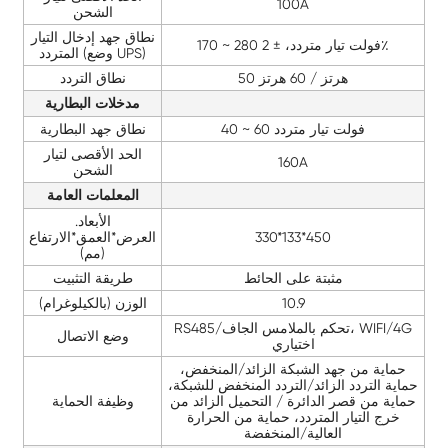
100A
الشحن
نطاق جهد إدخال التيار
170 ~ 280 فولت تيار متردد، ± 2٪
المتردد (وضع UPS)
50 هرتز / 60 هرتز
نطاق التردد
مدخلات البطارية
40 ~ 60 فولت تيار متردد
نطاق جهد البطارية
الحد الأقصى لتيار
160A
الشحن
المعلمات العامة
الأبعاد.
330*133*450
العرض*العمق*الارتفاع
(مم)
مثبتة على الحائط
طريقة التثبيت
10.9
الوزن (بالكيلوغرام)
RS485/تحكم بالملامس الجاف، WIFI/4G
وضع الاتصال
اختياري
حماية من جهد الشبكة الزائد/المنخفض،
حماية التردد الزائد/التردد المنخفض للشبكة،
حماية من قصر الدائرة / التحميل الزائد من
وظيفة الحماية
خرج التيار المتردد، حماية من الحرارة
العالية/المنخفضة